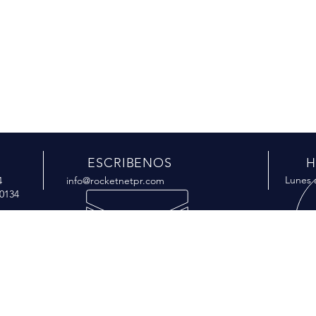
ESCRIBENOS
H
Lunes 
4
info@rocketnetpr.com
-0134
NUESTROS SERVICIOS
- Manejo de Redes Industriales
- Manejo de Redes Comerciales
- Proveedor de Internet Residencial / Comercial