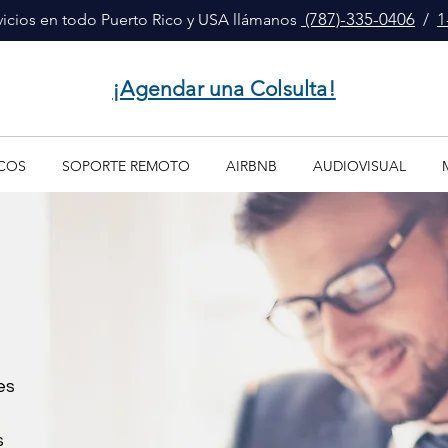
(787)-335-0406
1
icios en todo Puerto Rico y USA llámanos
/
¡Agendar una Colsulta!
COS
SOPORTE REMOTO
AIRBNB
AUDIOVISUAL
es
s