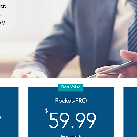
las
.
 y