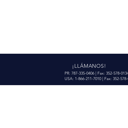
¡LLÁMANOS!
PR: 787-335-0406 | Fax: 352-578-013
USA: 1-866-211-7010 | Fax: 352-578
SOBRE 10 AÑOS DE
EXPERIENCIAS EN IT
¡Confía en los expertos líderes en
confianza y servicios!