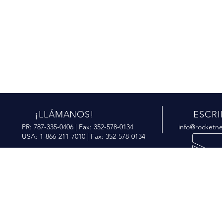
¡LLÁMANOS!
ESCR
PR: 787-335-0406 | Fax: 352-578-0134
info@rocketn
USA: 1-866-211-7010 | Fax: 352-578-0134
SOBRE 10 AÑOS DE
NUESTRO
EXPERIENCIAS EN IT
- Manejo de R
¡Confía en los expertos líderes en
- Manejo de 
confianza y servicios!
- Proveedor d