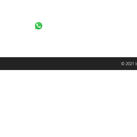
- Cuadros Tel
Trabajamos todo PR y USA
- Venta de E
- Soporte Té
-Fusión de Fi
© 2021 